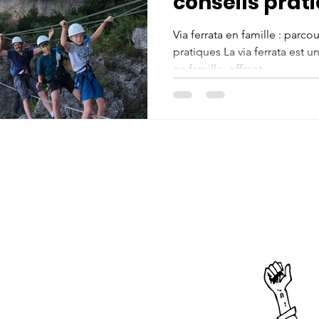
conseils prat
Via ferrata en famille : parco
pratiques La via ferrata est u
en famille, offrant...