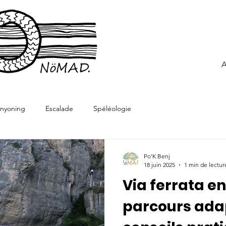
A
nyoning
Escalade
Spéléologie
Po'K Benj
18 juin 2025
1 min de lectur
Via ferrata en
parcours ada