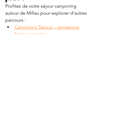
Profitez de votre séjour canyoning 
autour de Millau pour explorer d’autres 
parcours :
Canyoning Tapoul – sensations 
fortes garanties
Canyoning Bramabiau – idéal en 
famille
Canyoning Orgon – parcours 
sportif (jusqu’à fin juin)
Canyoning
Voir tout
Posts récents