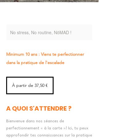
No stress, No routine, NöMAD !
Minimum 10 ans : Viens te perfectionner
dans la pratique de l'escalade
À
partir
À partir de 37,50 €
de
37,50
euros
A QUOI S'ATTENDRE ?
Bienvenue dans nos séances de
perfectionnement « à la carte »! Ici, tu peux
approfondir tes connaissances sur la pratique