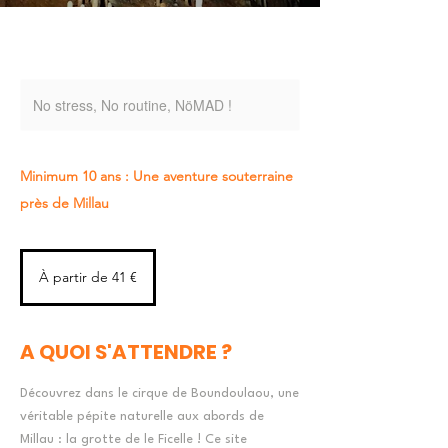
No stress, No routine, NöMAD !
Minimum 10 ans : Une aventure souterraine
près de Millau
À
partir
À partir de 41 €
de
41
euros
A QUOI S'ATTENDRE ?
Découvrez dans le cirque de Boundoulaou, une
véritable pépite naturelle aux abords de
Millau : la grotte de le Ficelle ! Ce site