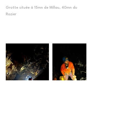
Grotte située à 15mn de Millau, 40mn du
Rozier
Politique d'annulation