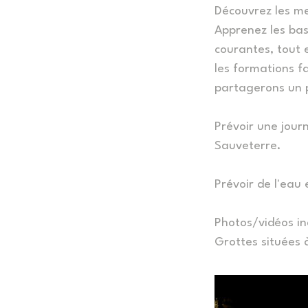
Découvrez les me
Apprenez les bas
courantes, tout 
les formations f
partagerons un p
Prévoir une jour
Sauveterre.
Prévoir de l'eau 
Photos/vidéos in