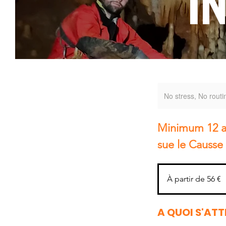
I
No stress, No rout
Minimum 12 ans
sue le Causse
À
partir
À partir de 56 €
de
56
euros
A QUOI S'ATT