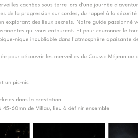
rveilles cachées sous terre lors d'une journée d'aventu
es de la progression sur cordes, du rappel à la sécurité
en explorant des lieux secrets. Notre guide passionné 
ascinantes qui vous entourent. Et pour couronner le tou
ique-nique inoubliable dans l'atmosphère apaisante de
née pour découvrir les merveilles du Causse Méjean ou
et un pic-nic
cluses dans la prestation