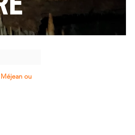
RE
e Méjean ou