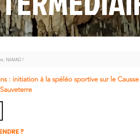
NTERMEDIAI
ine, NöMAD !
 : initiation à la spéléo sportive sur le Causs
 Sauveterre
ENDRE ?