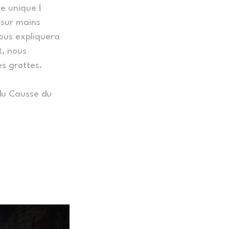
re unique !
 sur mains
vous expliquera
t, nous
s grottes.
 du Causse du